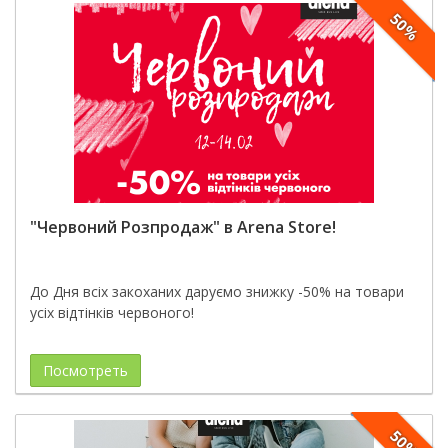
50%
"Червоний Розпродаж" в Arena Store!
До Дня всіх закоханих даруємо знижку -50% на товари
усіх відтінків червоного!
Посмотреть
50%