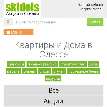
Личный кабинет
Выберите город
МЕНЮ
Квартиры и Дома в
Одессе
квартиры
продажа квартир
строительство
дома
мебель
диваны
столы
стулья
постельное белье
подушки
Все
Акции