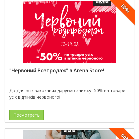
50%
"Червоний Розпродаж" в Arena Store!
До Дня всіх закоханих даруємо знижку -50% на товари
усіх відтінків червоного!
Посмотреть
50%