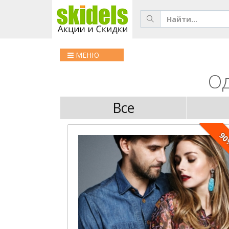
МЕНЮ
Од
Все
9