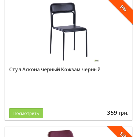
9%
Стул Аскона черный Кожзам черный
359
грн.
Посмотреть
13%