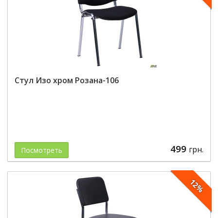
Стул Изо хром Розана-106
499
грн.
Посмотреть
12%