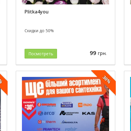
Plitka4you
Скидки до 50%
99
грн.
Посмотреть
5%
30%