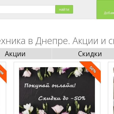
Добав
хника в Днепре. Акции и с
Акции
Скидки
ция
50%