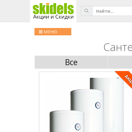
МЕНЮ
Санте
Все
Ак